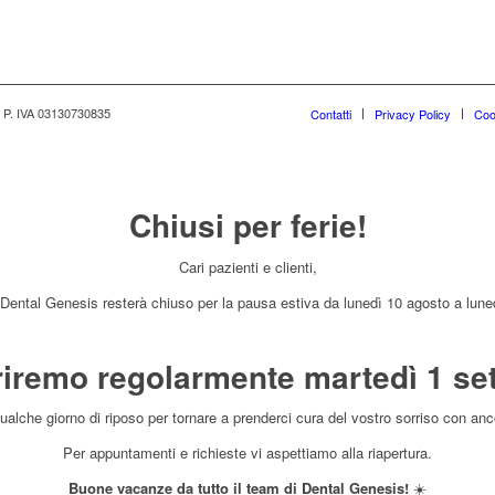
 - P. IVA 03130730835
Contatti
Privacy Policy
Coo
Chiusi per ferie!
Cari pazienti e clienti,
 Dental Genesis resterà chiuso per la pausa estiva da lunedì 10 agosto a lune
riremo regolarmente martedì 1 se
alche giorno di riposo per tornare a prenderci cura del vostro sorriso con an
Per appuntamenti e richieste vi aspettiamo alla riapertura.
Buone vacanze da tutto il team di Dental Genesis!
☀️