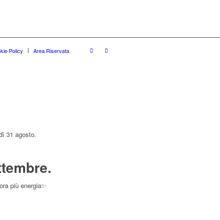
kie Policy
Area Riservata
dì 31 agosto.
ttembre.
cora più energia✨