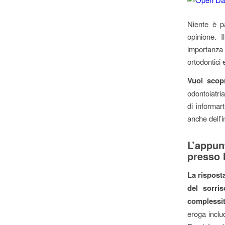
Niente è pa
opinione. 
importanza 
ortodontici e
Vuoi scopr
odontoiatria
di informar
anche dell’i
L’appun
presso 
La rispost
del sorri
complessit
eroga inclu