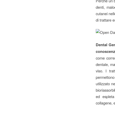
Perché un b
denti, malo
cutanei nell
di trattare e
Dental Gen
conoscenze
come correg
dentale, ma 
viso. I tra
permettono d
utilizzato n
bioriassorbi
ed espleta 
collagene, e