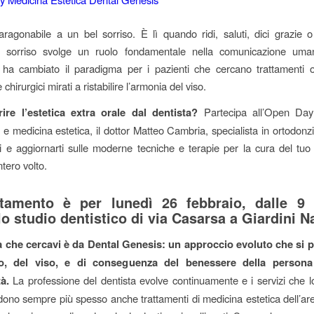
ragonabile a un bel sorriso. È lì quando ridi, saluti, dici grazie 
Il sorriso svolge un ruolo fondamentale nella comunicazione um
ha cambiato il paradigma per i pazienti che cercano trattamenti od
 chirurgici mirati a ristabilire l’armonia del viso.
ire l’estetica extra orale dal dentista?
Partecipa all’Open Day 
 e medicina estetica, il dottor Matteo Cambria, specialista in ortodonzi
ti e aggiornarti sulle moderne tecniche e terapie per la cura del tuo
ntero volto.
tamento è per lunedì 26 febbraio, dalle 9 
lo studio dentistico di via Casarsa a Giardini N
a che cercavi è da Dental Genesis: un approccio evoluto che si 
so, del viso, e di conseguenza del benessere della persona
à.
La professione del dentista evolve continuamente e i servizi che lo
dono sempre più spesso anche trattamenti di medicina estetica dell’are