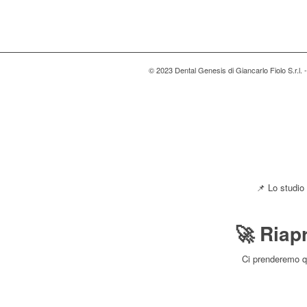
© 2023 Dental Genesis di Giancarlo Fiolo S.r.l.
📌 Lo studio
🚀 Riap
Ci prenderemo qu