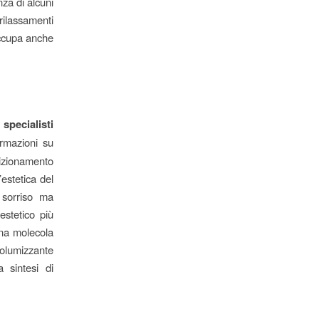
za di alcuni
rilassamenti
 occupa anche
specialisti
ormazioni su
sizionamento
’estetica del
l sorriso ma
-estetico più
 una molecola
 volumizzante
a sintesi di