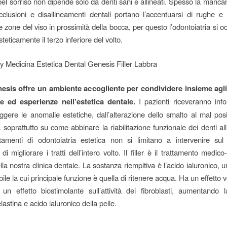
el sorriso non dipende solo da denti sani e allineati. Spesso la mancan
cclusioni e disallineamenti dentali portano l’accentuarsi di rughe e 
e zone del viso in prossimità della bocca, per questo l’odontoiatria si
steticamente il terzo inferiore del volto.
esis offre un ambiente accogliente per condividere insieme agli 
 ed esperienze nell’estetica dentale.
I pazienti riceveranno inf
gere le anomalie estetiche, dall’alterazione dello smalto al mal po
soprattutto su come abbinare la riabilitazione funzionale dei denti all
ttamenti di odontoiatria estetica non si limitano a intervenire su
i migliorare i tratti dell’intero volto. Il filler è il trattamento medico
ella nostra clinica dentale. La sostanza riempitiva è l’acido ialuronico,
bile la cui principale funzione è quella di ritenere acqua. Ha un effetto
un effetto biostimolante sull’attività dei fibroblasti, aumentando l
lastina e acido ialuronico della pelle.