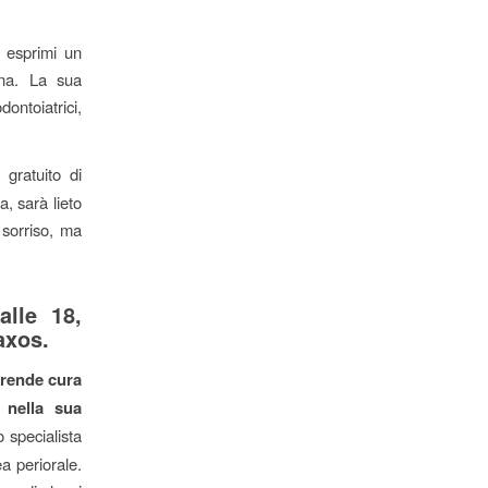
o esprimi un
ana. La sua
ontoiatrici,
gratuito di
a, sarà lieto
 sorriso, ma
alle 18,
axos.
prende cura
 nella sua
 specialista
a periorale.