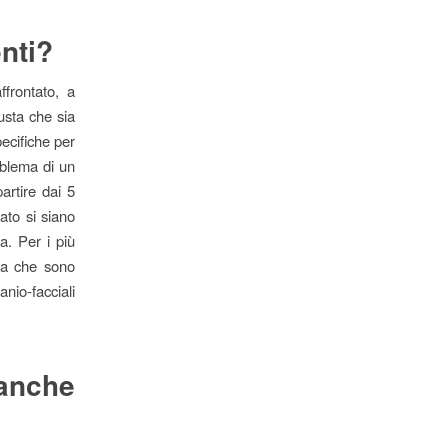
nti?
ffrontato, a
usta che sia
pecifiche per
oblema di un
partire dai 5
ato si siano
a. Per i più
lta che sono
anio-facciali
 anche