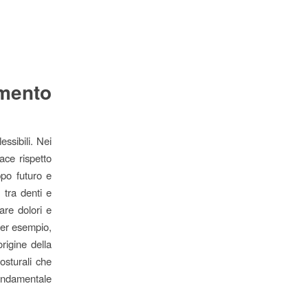
mento
essibili. Nei
ace rispetto
ppo futuro e
 tra denti e
are dolori e
per esempio,
rigine della
osturali che
ondamentale