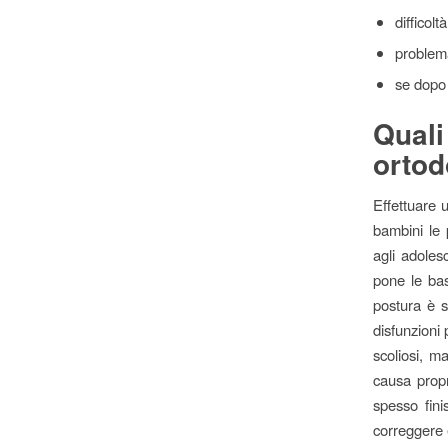
difficolt
problema
se dopo i
Qual
ortod
Effettuare u
bambini le 
agli adoles
pone le bas
postura è s
disfunzioni
scoliosi, m
causa propr
spesso fin
correggere 