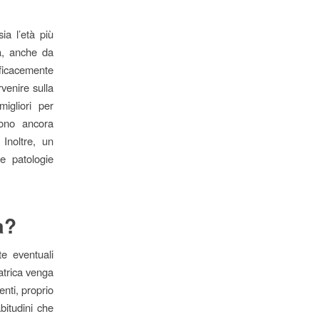
ia l’età più
tà, anche da
fficacemente
venire sulla
igliori per
sono ancora
 Inoltre, un
ie patologie
a?
te eventuali
atrica venga
enti, proprio
bitudini che