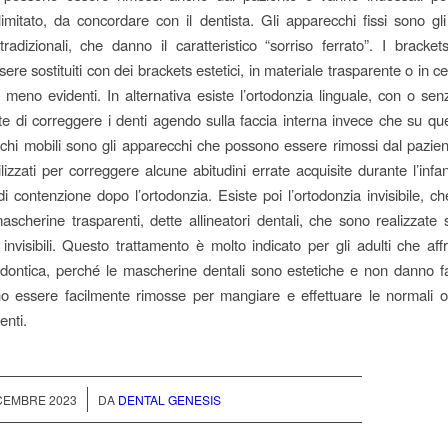
limitato, da concordare con il dentista. Gli apparecchi fissi sono gl
 tradizionali, che danno il caratteristico “sorriso ferrato”. I bracket
re sostituiti con dei brackets estetici, in materiale trasparente o in 
 meno evidenti. In alternativa esiste l’ortodonzia linguale, con o sen
e di correggere i denti agendo sulla faccia interna invece che su que
chi mobili sono gli apparecchi che possono essere rimossi dal pazient
lizzati per correggere alcune abitudini errate acquisite durante l’inf
di contenzione dopo l’ortodonzia. Esiste poi l’ortodonzia invisibile, ch
ascherine trasparenti, dette allineatori dentali, che sono realizzate
invisibili. Questo trattamento è molto indicato per gli adulti che af
odontica, perché le mascherine dentali sono estetiche e non danno fa
 essere facilmente rimosse per mangiare e effettuare le normali o
enti.
/
ICEMBRE 2023
DA
DENTAL GENESIS