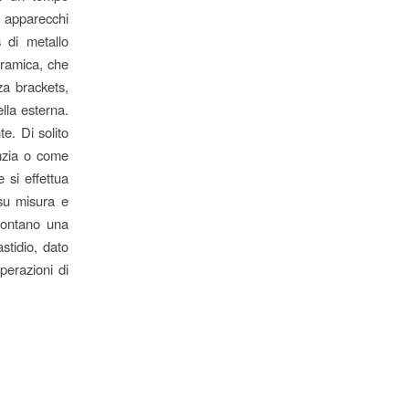
i apparecchi
s di metallo
ceramica, che
za brackets,
lla esterna.
e. Di solito
anzia o come
e si effettua
 su misura e
frontano una
stidio, dato
perazioni di