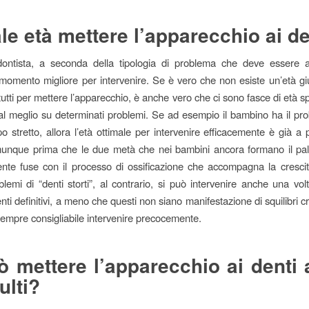
le età mettere l’apparecchio ai de
dontista, a seconda della tipologia di problema che deve essere a
l momento migliore per intervenire. Se è vero che non esiste un’età gi
utti per mettere l’apparecchio, è anche vero che ci sono fasce di età s
 al meglio su determinati problemi. Se ad esempio il bambino ha il pr
o stretto, allora l’età ottimale per intervenire efficacemente è già a 
unque prima che le due metà che nei bambini ancora formano il pal
te fuse con il processo di ossificazione che accompagna la crescit
oblemi di “denti storti”, al contrario, si può intervenire anche una vo
enti definitivi, a meno che questi non siano manifestazione di squilibri cr
 sempre consigliabile intervenire precocemente.
ò mettere l’apparecchio ai denti
ulti?