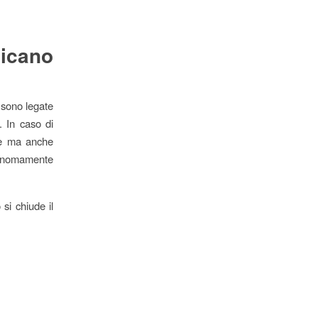
icano
e sono legate
e. In caso di
one ma anche
utonomamente
 si chiude il