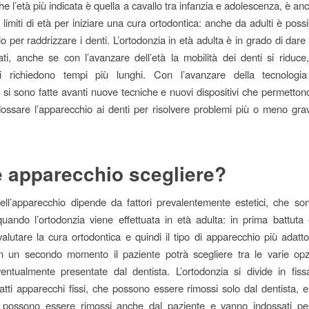
e l’età più indicata è quella a cavallo tra infanzia e adolescenza, è a
limiti di età per iniziare una cura ortodontica: anche da adulti è poss
io per raddrizzare i denti. L’ortodonzia in età adulta è in grado di dar
tati, anche se con l’avanzare dell’età la mobilità dei denti si riduce,
i richiedono tempi più lunghi. Con l’avanzare della tecnolog
, si sono fatte avanti nuove tecniche e nuovi dispositivi che permetton
ndossare l’apparecchio ai denti per risolvere problemi più o meno grav
 apparecchio scegliere?
ell’apparecchio dipende da fattori prevalentemente estetici, che so
quando l’ortodonzia viene effettuata in età adulta: in prima battuta
valutare la cura ortodontica e quindi il tipo di apparecchio più adatto
n un secondo momento il paziente potrà scegliere tra le varie opz
ntualmente presentate dal dentista. L’ortodonzia si divide in fis
fatti apparecchi fissi, che possono essere rimossi solo dal dentista, 
e possono essere rimossi anche dal paziente e vanno indossati p