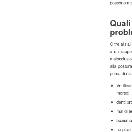
possono met
Qual
probl
Oltre al ria
a un rapport
malocclusio
alla postur
prima di riv
Verifica
morso;
denti pro
mal di te
buxismo,
respiraz