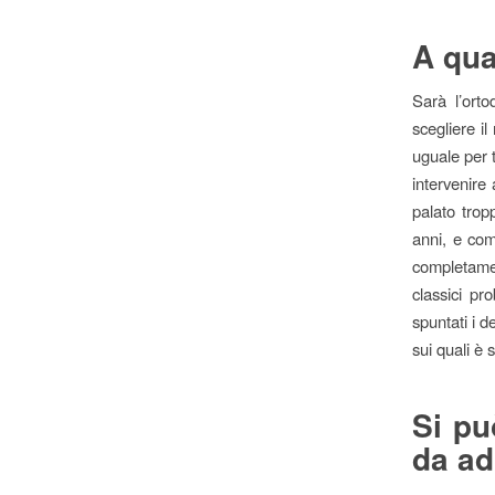
A qua
Sarà l’orto
scegliere i
uguale per t
intervenire
palato tropp
anni, e com
completamen
classici pr
spuntati i d
sui quali è
Si pu
da ad