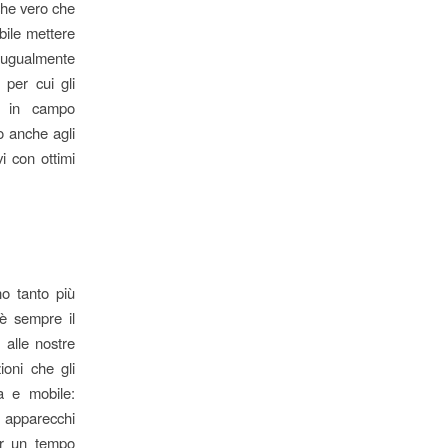
nche vero che
ibile mettere
e ugualmente
 per cui gli
ia in campo
o anche agli
i con ottimi
no tanto più
 è sempre il
 alle nostre
ioni che gli
sa e mobile:
e apparecchi
er un tempo