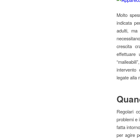
Molto spess
indicata pe
adulti, ma 
necessitano
crescita c
effettuare
“malleabili
intervento 
legate alla
Quand
Regolari co
problemi e 
fatta intorn
per agire p