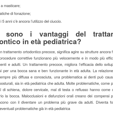
à a masticare;
tiche di fonazione;
 5 anni c’è ancora l’utilizzo del ciuccio.
i sono i vantaggi del tratta
ontico in età pediatrica?
n trattamento ortodontico precoce, significa agire su strutture ancora fl
procedure correttive funzionano più velocemente e in modo più effic
centi e adulti. Un trattamento precoce, migliora l’efficacia dello svilu
i per una bocca sana e ben funzionante in età adulta. La relazione
empre più diffusa e conosciuta, una problematica ai denti può caus
 posturali, sia in età pediatrica che adulta. Molte problematiche, come 
al di schiena, dolore cervicale, mal di testa o reflusso hanno come o
io la bocca. Malocclusioni e disfunzioni orali creano dei compensi p
iscono con il diventare un problema più grave da adulti. Diventa f
eventuali problematiche già in età pediatrica