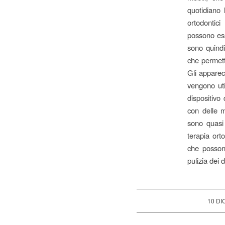
quotidiano 
ortodontici
possono esse
sono quindi
che permett
Gli apparec
vengono uti
dispositivo 
con delle m
sono quasi 
terapia ort
che possono
pulizia dei d
10 D