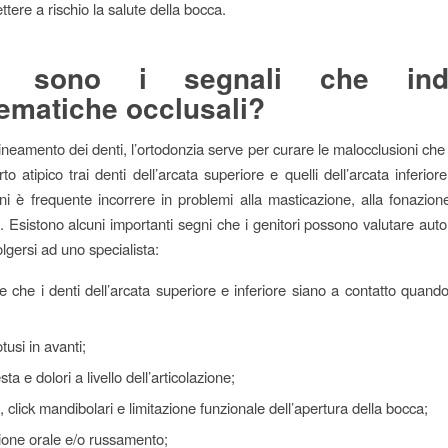
tere a rischio la salute della bocca.
i sono i segnali che ind
ematiche occlusali?
llineamento dei denti, l’ortodonzia serve per curare le malocclusioni ch
o atipico trai denti dell’arcata superiore e quelli dell’arcata inferior
ni è frequente incorrere in problemi alla masticazione, alla fonazi
a. Esistono alcuni importanti segni che i genitori possono valutare a
olgersi ad uno specialista:
re che i denti dell’arcata superiore e inferiore siano a contatto quando
tusi in avanti;
sta e dolori a livello dell’articolazione;
 click mandibolari e limitazione funzionale dell’apertura della bocca;
ione orale e/o russamento;