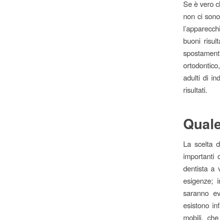
Se è vero ch
non ci sono 
l’apparecch
buoni risul
spostament
ortodontico
adulti di i
risultati.
Quale
La scelta d
importanti 
dentista a 
esigenze; i
saranno eve
esistono in
mobili, ch