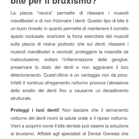
bite per il bruxismo?
La placca “neutra” permette di rilassare i muscoli
mandibolari e di non frizionare i denti. Questo tipo di bite è
un buon rimedio in quanto permette di mantenere il corretto
spazio occlusale; scaricare la forza esercitata dai muscoli
sulla placca di resina piuttosto che sui denti; rilassare i
muscoli mandibolari e cervicali; proteggere la mascella da
malocclusione; evitare l’infiammazione delle gengive;
preservare lo stato dei denti e non aggravare il loro
deterioramento. Quest’ultimo è un vantaggio non da poco.
Infatti il continuo sfregamento notturno provoca l’abrasione
dello smalto dei denti fino a causarne un decadimento
strutturale.
Proteggi i tuoi denti!
Non lasciare che il serramento
notturno dei denti rovini la salute orale e il riposo notturno.
Vieni a scoprire come il bite dentale può essere la soluzione
al bruxismo. Affidati agli specialisti di Dental Genesis che