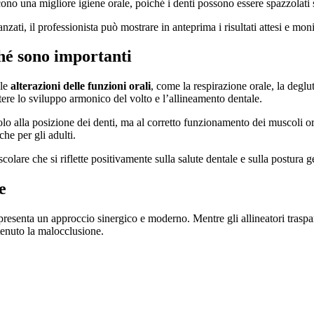
riscono una migliore igiene orale, poiché i denti possono essere spazzolati 
nzati, il professionista può mostrare in anteprima i risultati attesi e mon
ché sono importanti
 le
alterazioni delle funzioni orali
, come la respirazione orale, la deglut
tere lo sviluppo armonico del volto e l’allineamento dentale.
olo alla posizione dei denti, ma al corretto funzionamento dei muscoli ora
he per gli adulti.
olare che si riflette positivamente sulla salute dentale e sulla postura g
e
resenta un approccio sinergico e moderno. Mentre gli allineatori traspare
enuto la malocclusione.