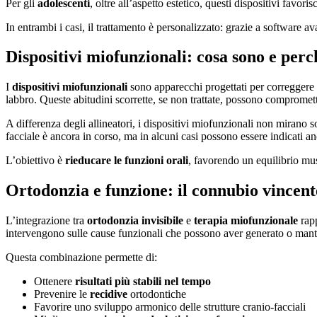
Per gli
adolescenti
, oltre all’aspetto estetico, questi dispositivi favo
In entrambi i casi, il trattamento è personalizzato: grazie a software ava
Dispositivi miofunzionali: cosa sono e per
I
dispositivi miofunzionali
sono apparecchi progettati per correggere
labbro. Queste abitudini scorrette, se non trattate, possono compromet
A differenza degli allineatori, i dispositivi miofunzionali non mirano s
facciale è ancora in corso, ma in alcuni casi possono essere indicati anc
L’obiettivo è
rieducare le funzioni orali
, favorendo un equilibrio musc
Ortodonzia e funzione: il connubio vincent
L’integrazione tra
ortodonzia invisibile
e
terapia miofunzionale
rapp
intervengono sulle cause funzionali che possono aver generato o mant
Questa combinazione permette di:
Ottenere
risultati più stabili nel tempo
Prevenire le
recidive
ortodontiche
Favorire uno sviluppo armonico delle strutture cranio-facciali