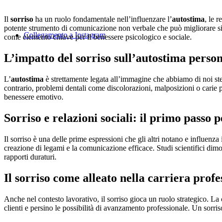
Il
sorriso
ha un ruolo fondamentale nell’influenzare l’
autostima
, le 
potente strumento di comunicazione non verbale che può migliorare sign
Collegamento a Instagram
come elemento chiave per il benessere psicologico e sociale.
L’impatto del sorriso sull’autostima perso
L’
autostima
è strettamente legata all’immagine che abbiamo di noi stess
contrario, problemi dentali come discolorazioni, malposizioni o carie p
benessere emotivo.
Sorriso e relazioni sociali: il primo passo 
Il sorriso è una delle prime espressioni che gli altri notano e influen
creazione di legami e la comunicazione efficace. Studi scientifici dimo
rapporti duraturi.
Il sorriso come alleato nella carriera profe
Anche nel contesto lavorativo, il sorriso gioca un ruolo strategico. La 
clienti e persino le possibilità di avanzamento professionale. Un sorris