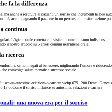
he fa la differenza
le, ma anche a restituire ai pazienti un sorriso che incrementi la loro au
onalità, accompagnando il paziente in un percorso di trasformazione pos
ra continua
golari. L’igiene orale corretta e le visite di controllo sono indispensab
do il nostro articolo su 5 errori comuni nell’igiene orale.
la ricerca
ndorfine, ormoni legati al benessere, migliorando l’umore e riducendo lo
so che coinvolge salute mentale e successo sociale.
fluisce-su-autostima-relazioni-e-carriera.webp
675
1200
Dental Genesis
16:13:06
Come il sorriso influisce su autostima, relazioni e carriera
onali: una nuova era per il sorriso