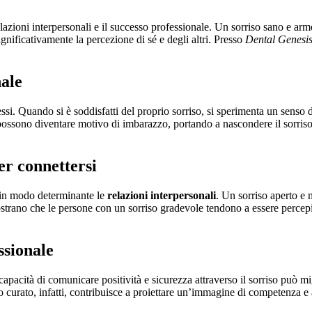
relazioni interpersonali e il successo professionale. Un sorriso sano e a
ificativamente la percezione di sé e degli altri. Presso
Dental Genesi
nale
i. Quando si è soddisfatti del proprio sorriso, si sperimenta un senso di f
ossono diventare motivo di imbarazzo, portando a nascondere il sorriso o 
per connettersi
za in modo determinante le
relazioni interpersonali
. Un sorriso aperto e n
strano che le persone con un sorriso gradevole tendono a essere percepit
ssionale
capacità di comunicare positività e sicurezza attraverso il sorriso può mi
o curato, infatti, contribuisce a proiettare un’immagine di competenza e 