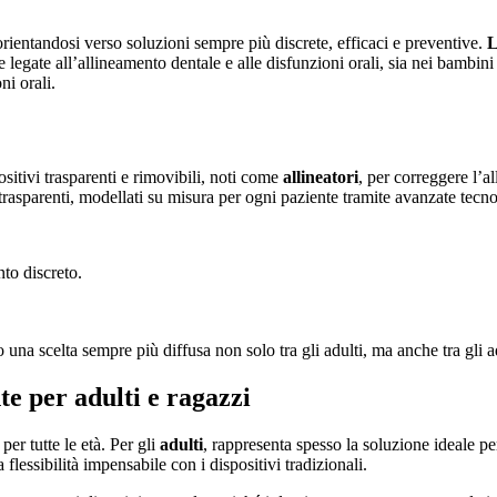
orientandosi verso soluzioni sempre più discrete, efficaci e preventive.
L
legate all’allineamento dentale e alle disfunzioni orali, sia nei bambi
ni orali.
sitivi trasparenti e rimovibili, noti come
allineatori
, per correggere l’a
ci trasparenti, modellati su misura per ogni paziente tramite avanzate tecno
nto discreto.
 una scelta sempre più diffusa non solo tra gli adulti, ma anche tra gli a
te per adulti e ragazzi
r tutte le età. Per gli
adulti
, rappresenta spesso la soluzione ideale per
a flessibilità impensabile con i dispositivi tradizionali.