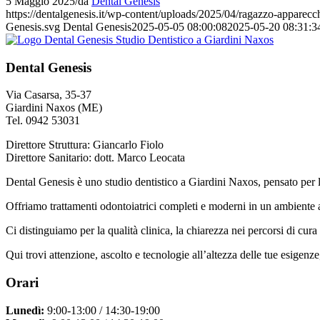
5 Maggio 2025
/
da
Dental Genesis
https://dentalgenesis.it/wp-content/uploads/2025/04/ragazzo-apparecc
Genesis.svg
Dental Genesis
2025-05-05 08:00:08
2025-05-20 08:31:3
Dental Genesis
Via Casarsa, 35-37
Giardini Naxos (ME)
Tel. 0942 53031
Direttore Struttura: Giancarlo Fiolo
Direttore Sanitario: dott. Marco Leocata
Dental Genesis è uno studio dentistico a Giardini Naxos, pensato per le
Offriamo trattamenti odontoiatrici completi e moderni in un ambiente 
Ci distinguiamo per la qualità clinica, la chiarezza nei percorsi di cura 
Qui trovi attenzione, ascolto e tecnologie all’altezza delle tue esigenz
Orari
Lunedì:
9:00-13:00 / 14:30-19:00