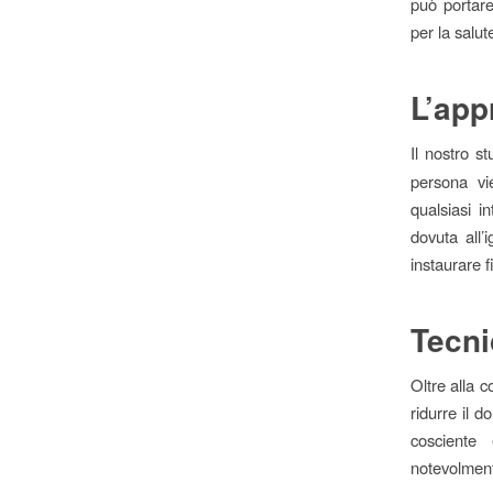
può portare
per la salut
L’app
Il nostro st
persona vi
qualsiasi i
dovuta all
instaurare f
Tecni
Oltre alla 
ridurre il d
cosciente 
notevolment