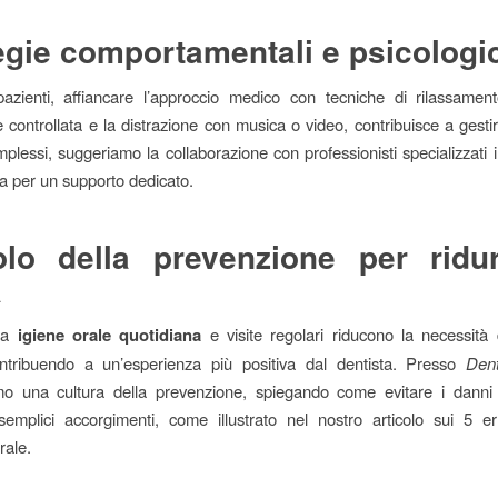
egie comportamentali e psicologi
pazienti, affiancare l’approccio medico con tecniche di rilassamen
 controllata e la distrazione con musica o video, contribuisce a gestir
mplessi, suggeriamo la collaborazione con professionisti specializzati i
ca per un supporto dedicato.
olo della prevenzione per ridu
a
tta
igiene orale quotidiana
e visite regolari riducono la necessità d
contribuendo a un’esperienza più positiva dal dentista. Presso
Den
o una cultura della prevenzione, spiegando come evitare i danni
semplici accorgimenti, come illustrato nel nostro articolo sui 5 e
rale.