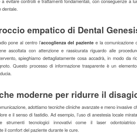
 a evitare controlli e trattamenti fondamentali, con conseguenze a l
e dentale.
roccio empatico di Dental Genesi
udio pone al centro l’
accoglienza del paziente
e la comunicazione c
ene ascoltata con attenzione e rassicurata riguardo alle procedur
ntervento, spieghiamo dettagliatamente cosa accadrà, in modo da rid
’ignoto. Questo processo di informazione trasparente è un elemento
iducia.
che moderne per ridurre il disagi
comunicazione, adottiamo tecniche cliniche avanzate e meno invasive c
olore e il senso di fastidio. Ad esempio, l’uso di anestesia locale mira
e strumenti tecnologici innovativi come il laser odontoiatrico
e il comfort del paziente durante le cure.