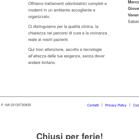
Merco
Offriamo trattamenti odontoiatrici completi e
Giove
moderni in un ambiente accogliente e
Vener
organizzato.
Sabat
Ci distinguiamo per la qualità clinica, la
chiarezza nei percorsi di cura e la vicinanza
reale ai nostri pazienti.
Qui trovi attenzione, ascolto e tecnologie
all’altezza delle tue esigenze, senza dover
andare lontano.
 - P. IVA 03130730835
Contatti
Privacy Policy
Coo
Chiusi per ferie!