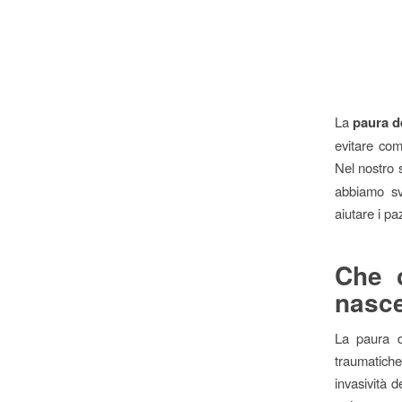
La
paura d
evitare com
Nel nostro 
abbiamo sv
aiutare i p
Che c
nasc
La paura d
traumatich
invasività 