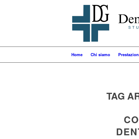
Home
Chi siamo
Prestazion
TAG A
CO
DEN