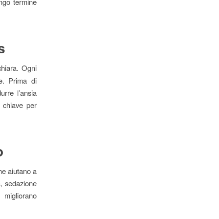
ungo termine
s
hiara. Ogni
e. Prima di
urre l’ansia
 chiave per
o
he aiutano a
ta, sedazione
 migliorano