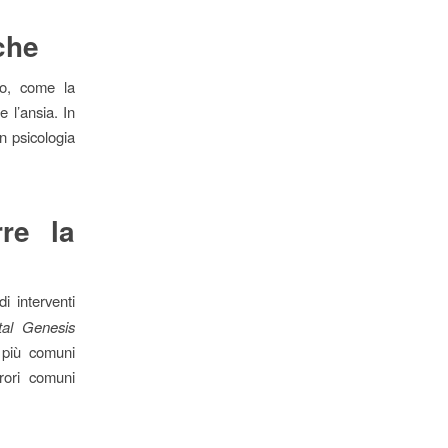
che
to, come la
e l’ansia. In
n psicologia
rre la
i interventi
tal Genesis
 più comuni
rrori comuni