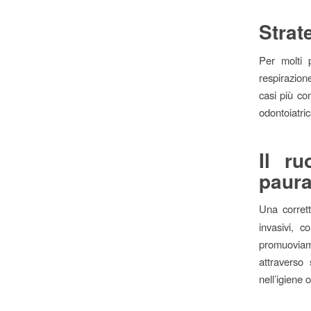
Strat
Per molti 
respirazione
casi più co
odontoiatri
Il ru
paur
Una corre
invasivi, 
promuoviam
attraverso 
nell’igiene o