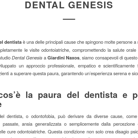
DENTAL GENESIS
el dentista
è una delle principali cause che spingono molte persone a
pletamente le visite odontoiatriche, compromettendo la salute orale
studio
Dental Genesis
a
Giardini Naxos
, siamo consapevoli di quest
iluppato un approccio professionale, empatico e scientificamente 
azienti a superare questa paura, garantendo un’esperienza serena e sic
os’è la paura del dentista e 
e
el dentista, o odontofobia, può derivare da diverse cause, come
e passate, ansia generalizzata o semplicemente dalla percezione 
delle cure odontoiatriche. Questa condizione non solo crea disagio psi