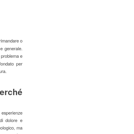
 rimandare o
 e generale.
o problema e
fondato per
ura.
perché
 esperienze
di dolore e
cologico, ma