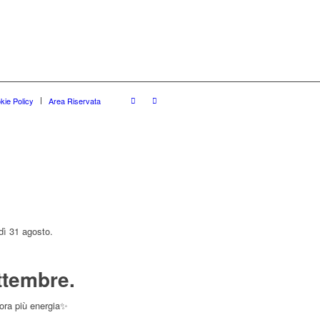
kie Policy
Area Riservata
dì 31 agosto.
ttembre.
cora più energia✨