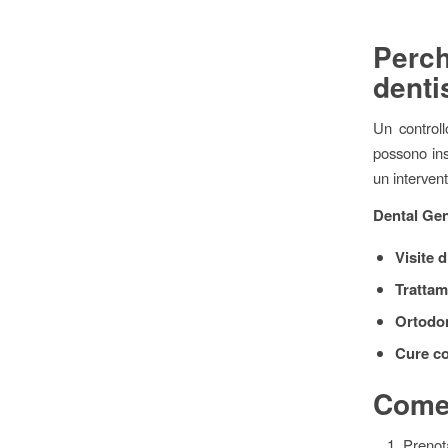
Perc
denti
Un controll
possono inso
un interven
Dental Ge
Visite d
Trattam
Ortodon
Cure co
Come 
Prenot