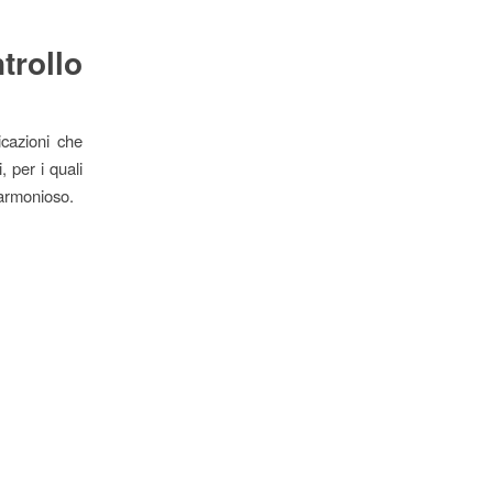
rollo
icazioni che
, per i quali
 armonioso.