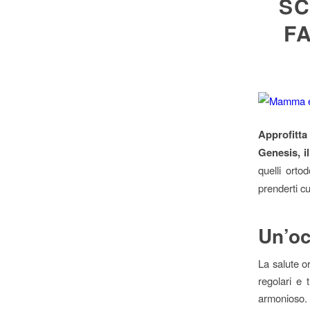
SC
F
Approfitta
Genesis, i
quelli orto
prenderti cu
Un’oc
La salute o
regolari e 
armonioso.