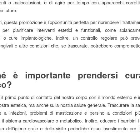
enti o malocclusioni, e di agire per tempo con apparecchi corretti
i future.
ti, questa promozione è l’opportunità perfetta per riprendere i trattament
per pianificare interventi estetici e funzionali, come sbiancamen
ni o cure implantologiche. Inoltre, un controllo regolare può prev
ngivali e altre condizioni che, se trascurate, potrebbero compromette
hé è importante prendersi cur
so?
il primo punto di contatto del nostro corpo con il mondo esterno e i
nostra estetica, ma anche sulla nostra salute generale. Trascurare la sa
e a infezioni, problemi di masticazione e persino a condizioni pi
 il sistema cardiovascolare o metabolico. Inoltre, educare i bambini fi
nza dell’igiene orale e delle visite periodiche è un investimento per il