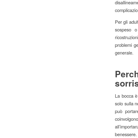
disallineam
complicazion
Per gli adul
sospeso o 
ricostruzio
problemi ge
generale.
Perc
sorri
La bocca è 
solo sulla 
può portar
coinvolgono
all’importa
benessere.