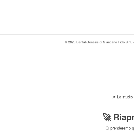
© 2023 Dental Genesis di Giancarlo Fiolo S.r.l.
📌 Lo studio
🚀 Riap
Ci prenderemo qu