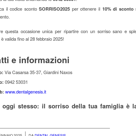
ica il codice sconto
SORRISO2025
per ottenere il
10% di sconto
s
ento.
e questa occasione unica per ripartire con un sorriso sano e spl
è valida fino al 28 febbraio 2025!
tti e informazioni
o:
Via Casarsa 35-37, Giardini Naxos
o:
0942 53031
b:
www.dentalgenesis.it
 oggi stesso: il sorriso della tua famiglia è l
!
/
ENNAIO 2025
DA
DENTAL GENESIS