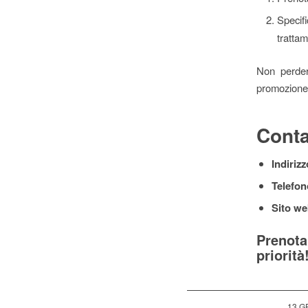
Specif
trattam
Non perder
promozione 
Conta
Indirizz
Telefon
Sito we
Prenota
priorità
13 G