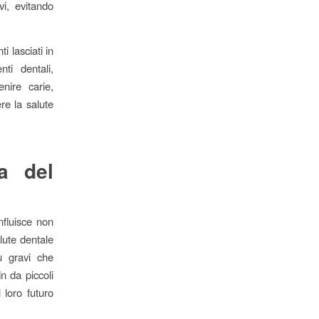
vi, evitando
i lasciati in
ti dentali,
enire carie,
re la salute
a del
nfluisce non
lute dentale
ù gravi che
n da piccoli
 loro futuro