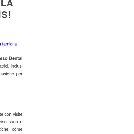
 LA
S!
esso Dental
trici, inclusi
casione per
e con visite
rriso sano e
tiche, come