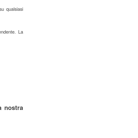
u qualsiasi
endente. La
a nostra