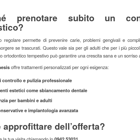
hé prenotare subito un cont
stico?
o regolare permette di prevenire carie, problemi gengivali e compl
rgere se trascurati. Questo vale sia per gli adulti che per i più piccoli
to ortodontico tempestivo può garantire una crescita sana e un sorriso
nesis
offre trattamenti personalizzati per ogni esigenza:
i controllo e pulizia professionale
enti estetici come sbiancamento dentale
zia per bambini e adulti
nservative e implantologia avanzata
approfittare dell’offerta?
a la tua visita chiamando lo
0942 53031
.