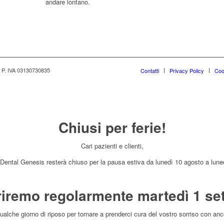
andare lontano.
 - P. IVA 03130730835
Contatti
Privacy Policy
Coo
Chiusi per ferie!
Cari pazienti e clienti,
 Dental Genesis resterà chiuso per la pausa estiva da lunedì 10 agosto a lune
riremo regolarmente martedì 1 se
alche giorno di riposo per tornare a prenderci cura del vostro sorriso con an