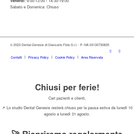
Venerdì:
9:00-13:00 / 14:30-19:00
Sabato e Domenica: Chiuso
© 2023 Dental Genesis di Giancarlo Fiolo S.r.l. - P. IVA 03130730835
Contatti
Privacy Policy
Cookie Policy
Area Riservata
Chiusi per ferie!
Cari pazienti e clienti,
📌 Lo studio Dental Genesis resterà chiuso per la pausa estiva da lunedì 10
agosto a lunedì 31 agosto.
🚀 Riapriremo regolarmente